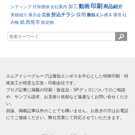
印刷
動画
加工
商品紹介
ンディング
付加価値
会社案内
折込チラシ
採用
実績紹介
展示会
広告
擬似エンボス
環境
社
紙
西尾市
内報
販促物
エムアイシーグループは擬似エンボスを中心とした特殊印刷・特
殊加工が得意な広告・印刷会社です。
ブログ記事に掲載の印刷・販促品・SPグッズについてのご相談
や、サンプル請求、お見積り依頼など遠慮なくお問い合せくださ
い。
勿論、掲載記事以外のことでも構いません。お急ぎの方はお電話
にてご連絡ください。弊社営業にて対応させていただきます。