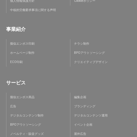
個人情報保護方針
Cookieポリシー
中核的労働要求事項に関する声明
事業紹介
擬似エンボス印刷
チラシ制作
ホームページ制作
BPOアウトソーシング
ECO印刷
クリエイティブデザイン
サービス
擬似エンボス商品
編集企画
広告
ブランディング
デジタルコンテンツ制作
デジタルコンテンツ運用
BPOアウトソーシング
イベント企画
ノベルティ・販促グッズ
屋外広告