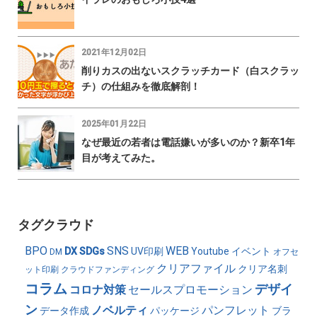
2021年12月02日
削りカスの出ないスクラッチカード（白スクラッ
チ）の仕組みを徹底解剖！
2025年01月22日
なぜ最近の若者は電話嫌いが多いのか？新卒1年
目が考えてみた。
タグクラウド
BPO
SNS
WEB
DX
SDGs
UV印刷
Youtube
イベント
DM
オフセ
クリアファイル
クリア名刺
ット印刷
クラウドファンディング
コラム
デザイ
コロナ対策
セールスプロモーション
ン
ノベルティ
パンフレット
データ作成
パッケージ
ブラ