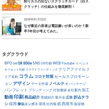
削りカスの出ないスクラッチカード（白ス
クラッチ）の仕組みを徹底解剖！
2025年01月22日
なぜ最近の若者は電話嫌いが多いのか？新
卒1年目が考えてみた。
タグクラウド
BPO
SNS
WEB
DX
SDGs
UV印刷
Youtube
イベント
DM
クリアファイル
ク
オフセット印刷
クラウドファンディング
コラム
コロナ対策
セールスプロモーシ
リア名刺
デザイン
ョン
ノベルティ
データ作成
パッケージ
パンフレット
加工
ブランディング
付加価値
会社案内
印刷
動画
商品紹介
折込チラ
実績紹介
展示会
広告
シ
採用
紙
西尾市
擬似エンボス
環境
社内報
販促物