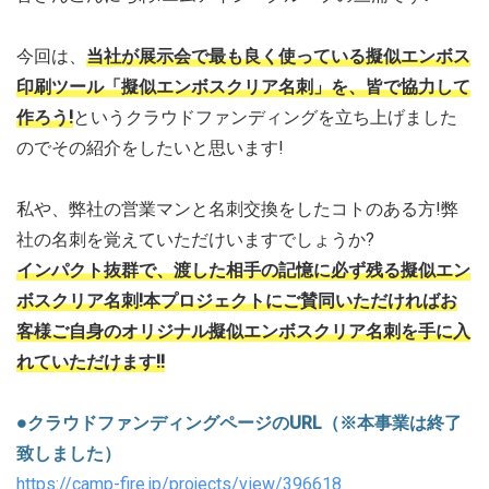
今回は、
当社が展示会で最も良く使っている擬似エンボス
印刷ツール「擬似エンボスクリア名刺」を、皆で協力して
作ろう!
というクラウドファンディングを立ち上げました
のでその紹介をしたいと思います!
私や、弊社の営業マンと名刺交換をしたコトのある方!弊
社の名刺を覚えていただけいますでしょうか?
インパクト抜群で、渡した相手の記憶に必ず残る擬似エン
ボスクリア名刺!本プロジェクトにご賛同いただければお
客様ご自身のオリジナル擬似エンボスクリア名刺を手に入
れていただけます!!
●クラウドファンディングページのURL（※本事業は終了
致しました）
https://camp-fire.jp/projects/view/396618