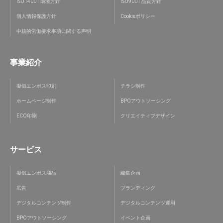
ISO14001 環境方針
ISO9001 品質方針
個人情報保護方針
Cookieポリシー
中核的労働要求事項に関する声明
事業紹介
擬似エンボス印刷
チラシ制作
ホームページ制作
BPOアウトソーシング
ECO印刷
クリエイティブデザイン
サービス
擬似エンボス商品
編集企画
広告
ブランディング
デジタルコンテンツ制作
デジタルコンテンツ運用
BPOアウトソーシング
イベント企画