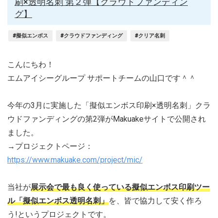
刷×透明名刺 第２弾【クラウドファンディン
グ】
#擬似エンボス
#クラウドファンディング
#クリア名刺
こんにちわ！
エムアイシーグループ サポートチームの山口です＾＾
今年の3月に実施した「擬似エンボス印刷×透明名刺」クラ
ウドファンディングの第2弾がMakuakeサイトで公開され
ました。
→プロジェクトページ：
https://www.makuake.com/project/mic/
当社が
展示会で最も良く使っている擬似エンボス印刷ツー
ル「擬似エンボス透明名刺」
を、皆で協力して安く作ろ
う!というプロジェクトです。