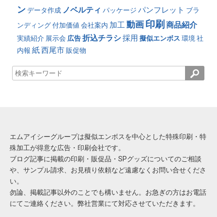
ン
ノベルティ
パンフレット
データ作成
パッケージ
ブラ
印刷
動画
加工
商品紹介
ンディング
付加価値
会社案内
折込チラシ
採用
実績紹介
展示会
広告
擬似エンボス
環境
社
紙
西尾市
内報
販促物
エムアイシーグループは擬似エンボスを中心とした特殊印刷・特
殊加工が得意な広告・印刷会社です。
ブログ記事に掲載の印刷・販促品・SPグッズについてのご相談
や、サンプル請求、お見積り依頼など遠慮なくお問い合せくださ
い。
勿論、掲載記事以外のことでも構いません。お急ぎの方はお電話
にてご連絡ください。弊社営業にて対応させていただきます。