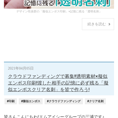
デザイン性抜群の「擬似エンボス印刷」×記憶に残る「透明名刺」
続きを読む
2021年04月05日
クラウドファンディングで募集!!透明素材×擬似
エンボス印刷!渡した相手の記憶に必ず残る「擬
似エンボスクリア名刺」を皆で作ろう!
#印刷
#擬似エンボス
#クラウドファンディング
#クリア名刺
皆さんこんにちわ!エムアイシーグループの三浦です♪