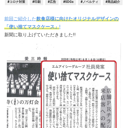
#コロナ対策
#印刷
#広告
#SDGs
#ノベルティ
#商品紹介
前回ご紹介した
飲食店様に向けたオリジナルデザインの
「使い捨てマスクケース」
!
新聞に取り上げていただきました!!