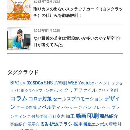
2021年12月02日
削りカスの出ないスクラッチカード（白スクラッ
チ）の仕組みを徹底解剖！
2025年01月22日
なぜ最近の若者は電話嫌いが多いのか？新卒1年
目が考えてみた。
タグクラウド
BPO
SNS
WEB
DX
SDGs
UV印刷
Youtube
イベント
DM
オフセ
クリアファイル
クリア名刺
ット印刷
クラウドファンディング
コラム
デザイ
コロナ対策
セールスプロモーション
ン
ノベルティ
パンフレット
データ作成
パッケージ
ブラ
印刷
動画
加工
商品紹介
ンディング
付加価値
会社案内
折込チラシ
採用
実績紹介
展示会
広告
擬似エンボス
環境
社