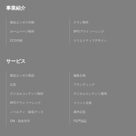
事業紹介
擬似エンボス印刷
チラシ制作
ホームページ制作
BPOアウトソーシング
ECO印刷
クリエイティブデザイン
サービス
擬似エンボス商品
編集企画
広告
ブランディング
デジタルコンテンツ制作
デジタルコンテンツ運用
BPOアウトソーシング
イベント企画
ノベルティ・販促グッズ
屋外広告
®
DM・宛名印字
FSC
認証