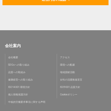
会社案内
会社概要
アクセス
SDGsへの取り組み
環境への配慮
品質への取組み
地域貢献活動
健康経営への取り組み
女性の活躍推進宣言
ISO14001 環境方針
ISO9001 品質方針
個人情報保護方針
Cookieポリシー
中核的労働要求事項に関する声明