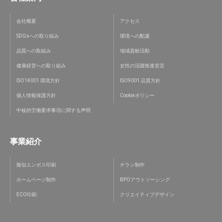
会社概要
アクセス
SDGsへの取り組み
環境への配慮
品質への取組み
地域貢献活動
健康経営への取り組み
女性の活躍推進宣言
ISO14001 環境方針
ISO9001 品質方針
個人情報保護方針
Cookieポリシー
中核的労働要求事項に関する声明
事業紹介
擬似エンボス印刷
チラシ制作
ホームページ制作
BPOアウトソーシング
ECO印刷
クリエイティブデザイン