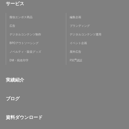
サービス
擬似エンボス商品
編集企画
広告
ブランディング
デジタルコンテンツ制作
デジタルコンテンツ運用
BPOアウトソーシング
イベント企画
ノベルティ・販促グッズ
屋外広告
®
DM・宛名印字
FSC
認証
実績紹介
ブログ
資料ダウンロード