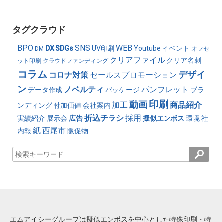
タグクラウド
BPO
SNS
WEB
DX
SDGs
UV印刷
Youtube
イベント
DM
オフセ
クリアファイル
クリア名刺
ット印刷
クラウドファンディング
コラム
デザイ
コロナ対策
セールスプロモーション
ン
ノベルティ
パンフレット
データ作成
パッケージ
ブラ
印刷
動画
加工
商品紹介
ンディング
付加価値
会社案内
折込チラシ
採用
実績紹介
展示会
広告
擬似エンボス
環境
社
紙
西尾市
内報
販促物
エムアイシーグループは擬似エンボスを中心とした特殊印刷・特